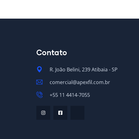
Contato
R. João Belini, 239 Atibaia - SP
comercial@apexfil.com.br
+55 11 4414-7055